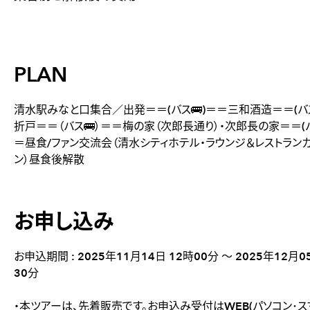
PLAN
清水駅みなと口集合／出発＝＝(バス🚌)＝＝三和酒造＝＝(バス
折戸＝＝（バス🚌）＝＝梅の家（次郎長通り）・次郎長の家＝＝(バ
＝昼食/ファン交流会（清水シティホテル・ラウンジ＆レストラン
ン）昼食後解散
お申し込み
お申込期間 : 2025年11月14日 12時00分 ～ 2025年12月0
30分
・本ツアーは、先着販売です。お申込み受付はWEB(パソコン･ス