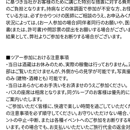
に基づき当社がお客様のために講じた特別な措置に対する費
のご負担となります。持病などの体調面で参加が不安な方、お
ている方は、必ずかかりつけの医師にご相談のうえ、お申込みく
状況によっては、(お一人参加の場合)同伴者同行のお願いや、
書(または、許可書)や問診票の提出をお願いする場合がございま
結果として、弊社よりご参加をお断りする場合がございます。
■ツアー参加における注意事項
・当日は酒蔵はお休みのため、実際の稼働は行っておりません。
部はご覧いただけませんが、外側からの見学が可能です。写真
のみ（建物・酒樽とも）可能です。
・当日はあらかじめお手洗いをお済ませのうえご参加ください。
・バスの座席は相席となります。同グループのお客様は優先的
ご案内いたします。
・ご参加いただく皆様に、快適で楽しい時間を過ごしていただく
の注意事項を必ず順守してください。お守りいただけない場合、
ントの中止・中断、または各種イベントへのご参加をお断りする
います。その場合でも、お支払いいただいたご旅行代金の返金